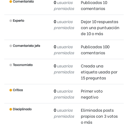
Comentarista
0
usuarios
Publicados 10
premiados
comentarios
Experto
0
usuarios
Dejar 10 respuestas
premiados
con una puntuación
de 10 o más
Comentarista jefe
0
usuarios
Publicados 100
premiados
comentarios
Taxonomista
0
usuarios
Creada una
premiados
etiqueta usada por
15 preguntas
Crítica
0
usuarios
Primer voto
premiados
negativo
Disciplinado
0
usuarios
Eliminados posts
premiados
propios con 3 votos
o más