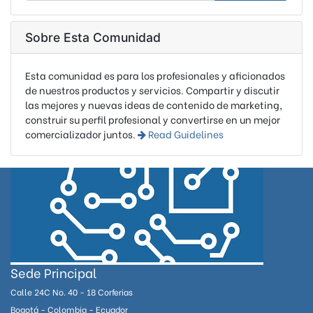
Sobre Esta Comunidad
Esta comunidad es para los profesionales y aficionados
de nuestros productos y servicios. Compartir y discutir
las mejores y nuevas ideas de contenido de marketing,
construir su perfil profesional y convertirse en un mejor
comercializador juntos.
Read Guidelines
Sede Principal
Calle 24C No. 40 - 18 Corferias
Bogotá - Colombia - Ecuador