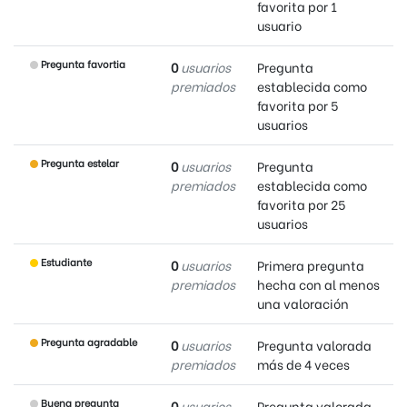
favorita por 1
usuario
Pregunta favortia
0
usuarios
Pregunta
premiados
establecida como
favorita por 5
usuarios
Pregunta estelar
0
usuarios
Pregunta
premiados
establecida como
favorita por 25
usuarios
Estudiante
0
usuarios
Primera pregunta
premiados
hecha con al menos
una valoración
Pregunta agradable
0
usuarios
Pregunta valorada
premiados
más de 4 veces
Buena pregunta
0
usuarios
Pregunta valorada