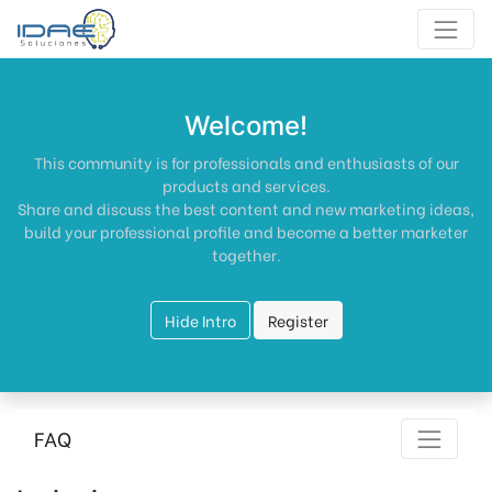
Welcome!
This community is for professionals and enthusiasts of our
products and services.
Share and discuss the best content and new marketing ideas,
build your professional profile and become a better marketer
together.
Hide Intro
Register
FAQ