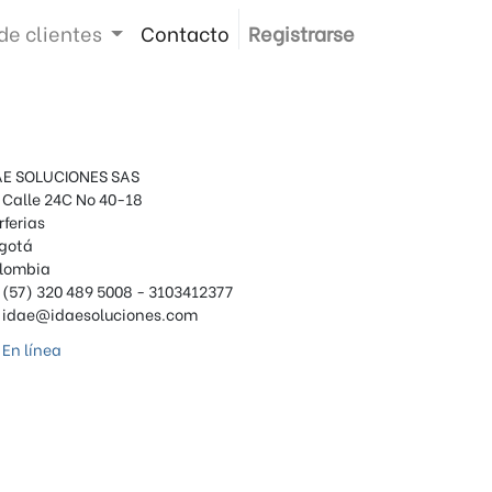
de clientes
Contacto
Registrarse
AE SOLUCIONES SAS
Calle 24C No 40-18
rferias
gotá
lombia
(57) 320 489 5008 - 3103412377
idae@idaesoluciones.com
En línea