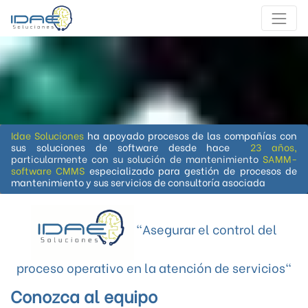
Idae Soluciones
ha apoyado procesos de las compañías con
sus soluciones de software desde hace
23 años,
particularmente con su solución de mantenimiento
SAMM-
software CMMS
especializado para gestión de procesos de
mantenimiento y sus servicios de consultoría asociada
"Asegurar el control del
proceso operativo en la atención de servicios"
Conozca al equipo