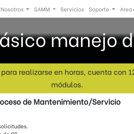
Nosotros
SAMM
Servicios
Soporte
Area 
básico manejo 
para realizarse en horas, cuenta con 1
módulos.
oceso de Mantenimiento/Servicio
solicitudes.
e de OT.