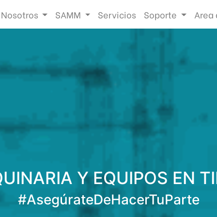
Nosotros
SAMM
Servicios
Soporte
Area 
UINARIA Y EQUIPOS EN T
#AsegúrateDeHacerTuParte