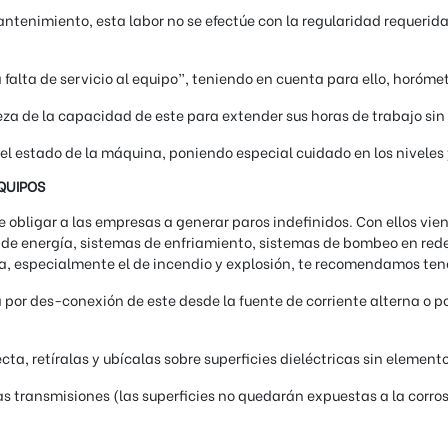
antenimiento, esta labor no se efectúe con la regularidad requerid
 falta de servicio al equipo”, teniendo en cuenta para ello, horóme
eza de la capacidad de este para extender sus horas de trabajo sin 
 el estado de la máquina, poniendo especial cuidado en los niveles 
EQUIPOS
 obligar a las empresas a generar paros indefinidos. Con ellos vie
de energía, sistemas de enfriamiento, sistemas de bombeo en rede
ria, especialmente el de incendio y explosión, te recomendamos tene
 por des-conexión de este desde la fuente de corriente alterna o por
cta, retíralas y ubícalas sobre superficies dieléctricas sin elemen
 las transmisiones (las superficies no quedarán expuestas a la corr